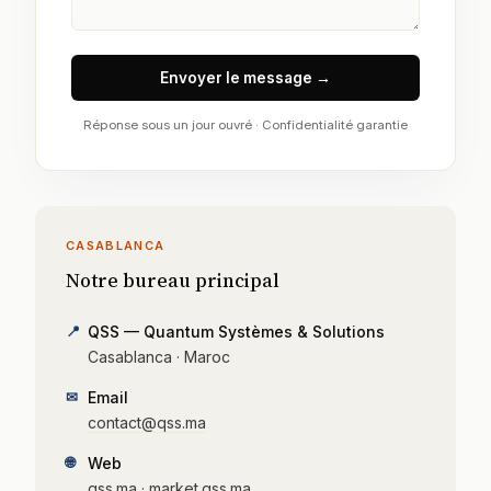
Envoyer le message →
Réponse sous un jour ouvré · Confidentialité garantie
CASABLANCA
Notre bureau principal
📍
QSS — Quantum Systèmes & Solutions
Casablanca · Maroc
✉
Email
contact@qss.ma
🌐
Web
qss.ma
·
market.qss.ma